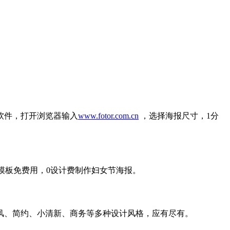
软件，打开浏览器输入
www.fotor.com.cn
，选择海报尺寸，1分
模板免费用，0设计费制作妇女节海报。
风、简约、小清新、商务等多种设计风格，应有尽有。