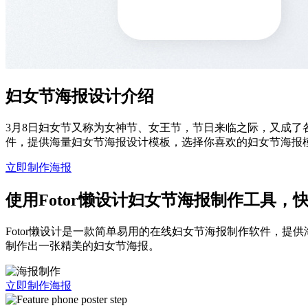
妇女节海报设计介绍
3月8日妇女节又称为女神节、女王节，节日来临之际，又成了各
件，提供海量妇女节海报设计模板，选择你喜欢的妇女节海报
立即制作海报
使用Fotor懒设计妇女节海报制作工具
Fotor懒设计是一款简单易用的在线妇女节海报制作软件，
制作出一张精美的妇女节海报。
立即制作海报