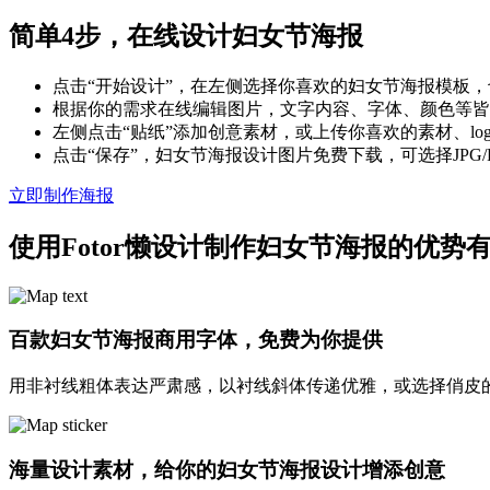
简单4步，在线设计妇女节海报
点击“开始设计”，在左侧选择你喜欢的妇女节海报模板
根据你的需求在线编辑图片，文字内容、字体、颜色等皆
左侧点击“贴纸”添加创意素材，或上传你喜欢的素材、lo
点击“保存”，妇女节海报设计图片免费下载，可选择JPG/
立即制作海报
使用Fotor懒设计制作妇女节海报的优势
百款妇女节海报商用字体，免费为你提供
用非衬线粗体表达严肃感，以衬线斜体传递优雅，或选择俏皮
海量设计素材，给你的妇女节海报设计增添创意