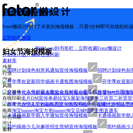
妇女节海报设计
Fotor懒设计提供了丰富的海报模板，只需3分钟即可在线轻
立即制作海报
拖动Logo到书签栏，立即收藏Fotor懒设计
妇女节海报模板
开始设计
图片编辑
在线印刷
素材库
场景
招聘计划绿色创
行业
用途
开学季欢迎新
风格
社交媒体
公众号封面大图
公众号封面小图
手机海报
logo
长图海
处暑节气小清新
在线印刷
名片
DM宣传单
易拉宝
X展架
海报
菜单
三折页
二折页
贺
甜蜜七夕情人节
工作生活
PPT演示文稿
电子贺卡
简历
手机壁纸
视频封面
电脑壁
电商
淘宝banner
淘宝方形banner
淘宝店铺招牌
主图直通车
卡通插画新学期
特色功能
设计
简约插画少
素材