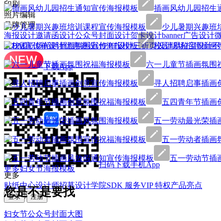
印刷
插画风幼儿园招生
照片编辑
品牌管理
少儿暑期兴趣班
海报设计
邀请函设计
公众号封面设计
贺卡设计
banner广告设计
校园职场招聘插画
计
DM宣传单设计
优惠券设计
PPT设计
三折页设计
易拉宝设计
不
六一儿童节插画氛围
下载App
寻人招聘启事插画
五四青年节插画
五一劳动最光荣插
五一劳动者插画
五一劳动节插
扫码下载手机App
更多妇女节海报模板
更多
贴纸中心
设计师招募
设计学院
SDK 服务
VIP 特权
产品亮点
您是不是要找
/
登录
注册
妇女节公众号封面大图