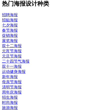
热门海报设计种类
招聘海报
招贴海报
七夕海报
春节海报
促销海报
展览海报
双十二海报
元宵节海报
元旦节海报
二十四节气海报
双十一海报
运动健身海报
新年海报
母亲节海报
清明节海报
周年庆海报
招生海报
时尚海报
旅游海报