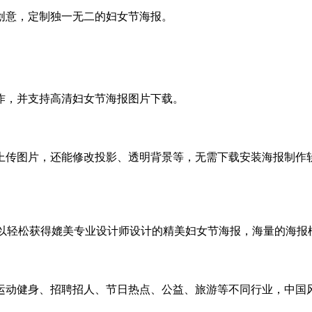
创意，定制独一无二的妇女节海报。
作，并支持高清妇女节海报图片下载。
上传图片，还能修改投影、透明背景等，无需下载安装海报制作
也可以轻松获得媲美专业设计师设计的精美妇女节海报，海量的海报
运动健身、招聘招人、节日热点、公益、旅游等不同行业，中国