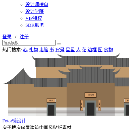
设计师榜单
设计学院
VIP特权
SDK服务
登录
/
注册
热门搜索:
心
礼物
电脑
书
背景
星星
人
花
边框
圆
食物
Fotor懒设计
房子楼房房屋建筑中国风贴纸素材