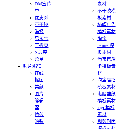
DM宣传
素材
单
不干胶模
优惠券
板素材
不干胶
横幅广告
海报
模板素材
易拉宝
淘宝
三折页
banner模
X展架
板素材
菜单
淘宝售后
照片编辑
卡模板素
在线
材
抠图
淘宝店招
美颜
模板素材
图片
电脑壁纸
编辑
模板素材
器
logo模板
特效
素材
滤镜
视频封面
模板素材