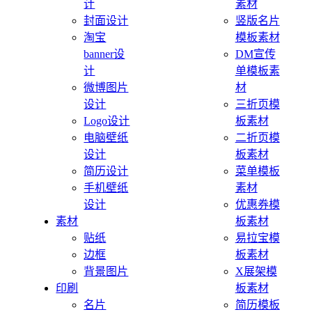
计
素材
封面设计
竖版名片
淘宝
模板素材
banner设
DM宣传
计
单模板素
微博图片
材
设计
三折页模
Logo设计
板素材
电脑壁纸
二折页模
设计
板素材
简历设计
菜单模板
手机壁纸
素材
设计
优惠券模
素材
板素材
贴纸
易拉宝模
边框
板素材
背景图片
X展架模
印刷
板素材
名片
简历模板