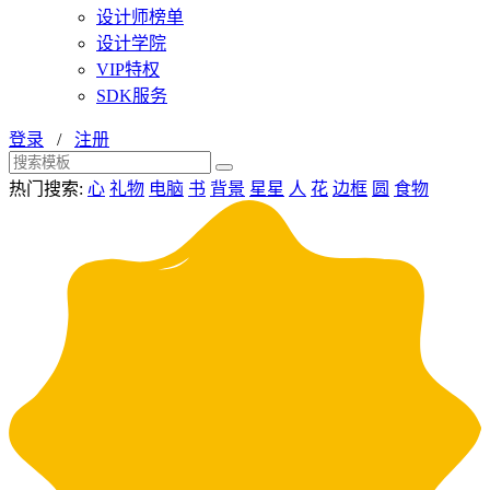
设计师榜单
设计学院
VIP特权
SDK服务
登录
/
注册
热门搜索:
心
礼物
电脑
书
背景
星星
人
花
边框
圆
食物