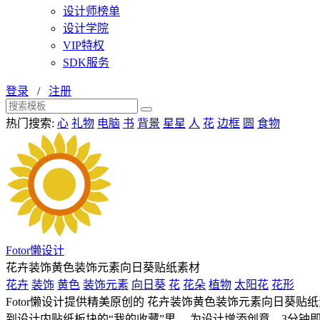
设计师榜单
设计学院
VIP特权
SDK服务
登录
/
注册
热门搜索:
心
礼物
电脑
书
背景
星星
人
花
边框
圆
食物
Fotor懒设计
花卉装饰黄色装饰元素向日葵贴纸素材
花卉
装饰
黄色
装饰元素
向日葵
花
花朵
植物
太阳花
花形
Fotor懒设计提供精美原创的 花卉装饰黄色装饰元素向日葵贴纸
到设计内贴纸板块的“我的收藏”里， 为设计增添创意，3分钟