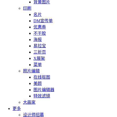
背景图片
印刷
名片
DM宣传单
优惠券
不干胶
海报
易拉宝
三折页
X展架
菜单
照片编辑
在线抠图
美颜
图片编辑器
特效滤镜
大画家
更多
设计师招募