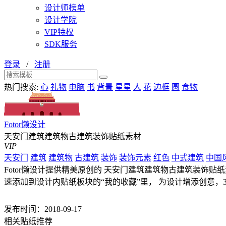
设计师榜单
设计学院
VIP特权
SDK服务
登录
/
注册
热门搜索:
心
礼物
电脑
书
背景
星星
人
花
边框
圆
食物
Fotor懒设计
天安门建筑建筑物古建筑装饰贴纸素材
VIP
天安门
建筑
建筑物
古建筑
装饰
装饰元素
红色
中式建筑
中国
Fotor懒设计提供精美原创的 天安门建筑建筑物古建筑装饰贴纸
速添加到设计内贴纸板块的“我的收藏”里， 为设计增添创意，
发布时间：2018-09-17
相关贴纸推荐