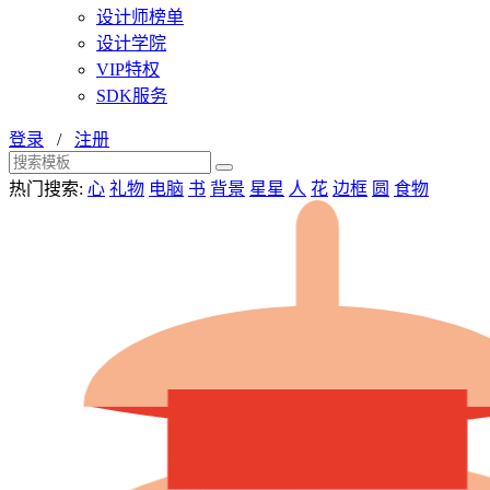
设计师榜单
设计学院
VIP特权
SDK服务
登录
/
注册
热门搜索:
心
礼物
电脑
书
背景
星星
人
花
边框
圆
食物