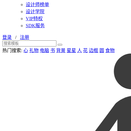
设计师榜单
设计学院
VIP特权
SDK服务
登录
/
注册
热门搜索:
心
礼物
电脑
书
背景
星星
人
花
边框
圆
食物