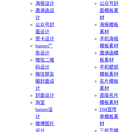
海报设计
公众号封
邀请函设
面模板素
计
材
公众号封
海报模板
面设计
素材
贺卡设计
手机海报
banner广
模板素材
告设计
邀请函模
微信二维
板素材
码设计
手机壁纸
微信朋友
模板素材
圈封面设
名片模板
计
素材
封面设计
竖版名片
淘宝
模板素材
banner设
DM宣传
计
单模板素
微博图片
材
设计
三折页模