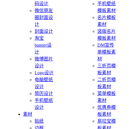
码设计
手机壁纸
微信朋友
模板素材
圈封面设
名片模板
计
素材
封面设计
竖版名片
淘宝
模板素材
banner设
DM宣传
计
单模板素
微博图片
材
设计
三折页模
Logo设计
板素材
电脑壁纸
二折页模
设计
板素材
简历设计
菜单模板
手机壁纸
素材
设计
优惠券模
素材
板素材
贴纸
易拉宝模
边框
板素材