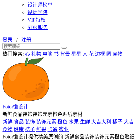
设计师榜单
设计学院
VIP特权
SDK服务
登录
/
注册
热门搜索:
心
礼物
电脑
书
背景
星星
人
花
边框
圆
食物
Fotor懒设计
新鲜食品装饰装饰元素橙色贴纸素材
新鲜
食品
装饰
装饰元素
橙色
水果
生鲜
大吉大利
橘子
大吉
食物
健康
桔子
鲜果
卡通
农业
Fotor懒设计提供精美原创的 新鲜食品装饰装饰元素橙色贴纸