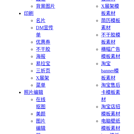
背景图片
X展架模
印刷
板素材
名片
简历模板
DM宣传
素材
单
不干胶模
优惠券
板素材
不干胶
横幅广告
海报
模板素材
易拉宝
淘宝
三折页
banner模
X展架
板素材
菜单
淘宝售后
照片编辑
卡模板素
在线
材
抠图
淘宝店招
美颜
模板素材
图片
电脑壁纸
编辑
模板素材