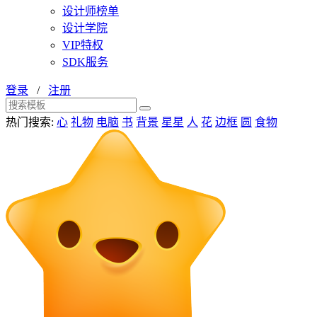
设计师榜单
设计学院
VIP特权
SDK服务
登录
/
注册
热门搜索:
心
礼物
电脑
书
背景
星星
人
花
边框
圆
食物