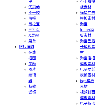
单
不干胶模
优惠券
板素材
不干胶
横幅广告
海报
模板素材
易拉宝
淘宝
三折页
banner模
X展架
板素材
菜单
淘宝售后
照片编辑
卡模板素
在线
材
抠图
淘宝店招
美颜
模板素材
图片
电脑壁纸
编辑
模板素材
器
logo模板
特效
素材
滤镜
视频封面
模板素材
电子贺卡