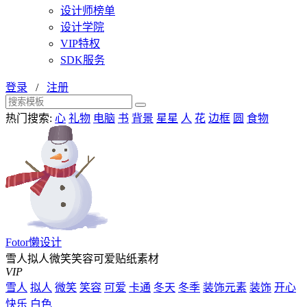
设计师榜单
设计学院
VIP特权
SDK服务
登录
/
注册
热门搜索:
心
礼物
电脑
书
背景
星星
人
花
边框
圆
食物
Fotor懒设计
雪人拟人微笑笑容可爱贴纸素材
VIP
雪人
拟人
微笑
笑容
可爱
卡通
冬天
冬季
装饰元素
装饰
开心
快乐
白色