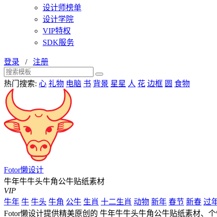
设计师榜单
设计学院
VIP特权
SDK服务
登录
/
注册
热门搜索:
心
礼物
电脑
书
背景
星星
人
花
边框
圆
食物
Fotor懒设计
牛年牛牛头牛角公牛贴纸素材
VIP
牛年
牛
牛头
牛角
公牛
生肖
十二生肖
动物
新年
春节
新春
过
Fotor懒设计提供精美原创的 牛年牛牛头牛角公牛贴纸素材、个