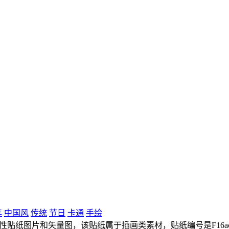
年
中国风
传统
节日
卡通
手绘
性贴纸图片和矢量图，该贴纸属于插画类素材，贴纸编号是F16ac9