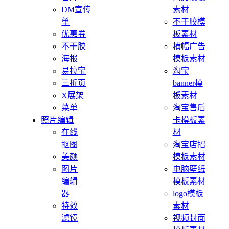
DM宣传
素材
单
不干胶模
优惠券
板素材
不干胶
横幅广告
海报
模板素材
易拉宝
淘宝
三折页
banner模
X展架
板素材
菜单
淘宝售后
照片编辑
卡模板素
在线
材
抠图
淘宝店招
美颜
模板素材
图片
电脑壁纸
编辑
模板素材
器
logo模板
特效
素材
滤镜
视频封面