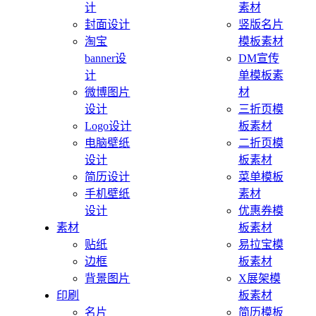
计
素材
封面设计
竖版名片
淘宝
模板素材
banner设
DM宣传
计
单模板素
微博图片
材
设计
三折页模
Logo设计
板素材
电脑壁纸
二折页模
设计
板素材
简历设计
菜单模板
手机壁纸
素材
设计
优惠券模
素材
板素材
贴纸
易拉宝模
边框
板素材
背景图片
X展架模
印刷
板素材
名片
简历模板