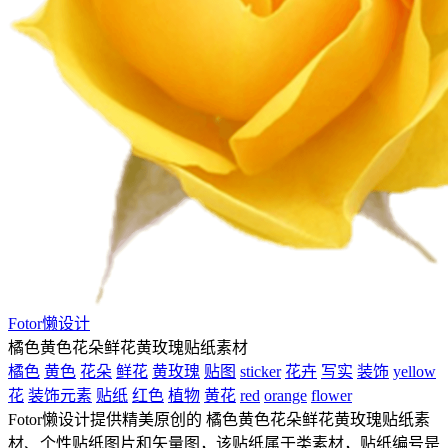
Fotor懒设计
橘色黄色花朵鲜花黄玫瑰贴纸素材
橘色
黄色
花朵
鲜花
黄玫瑰
贴图
sticker
花卉
写实
装饰
yellow
花
装饰元素
贴纸
红色
植物
黄花
red
orange
flower
Fotor懒设计提供精美原创的 橘色黄色花朵鲜花黄玫瑰贴纸素
材、个性贴纸图片和矢量图，该贴纸属于类素材，贴纸编号是