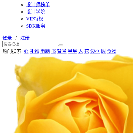
设计师榜单
设计学院
VIP特权
SDK服务
登录
/
注册
热门搜索:
心
礼物
电脑
书
背景
星星
人
花
边框
圆
食物