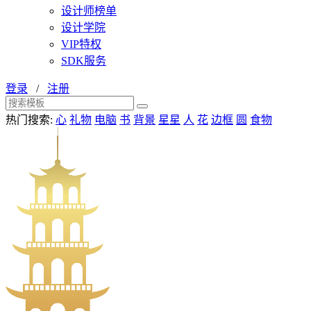
设计师榜单
设计学院
VIP特权
SDK服务
登录
/
注册
热门搜索:
心
礼物
电脑
书
背景
星星
人
花
边框
圆
食物