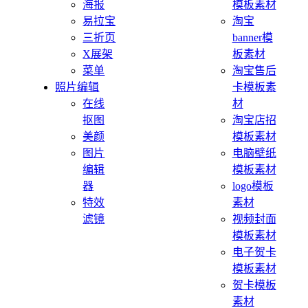
海报
模板素材
易拉宝
淘宝
三折页
banner模
X展架
板素材
菜单
淘宝售后
照片编辑
卡模板素
在线
材
抠图
淘宝店招
美颜
模板素材
图片
电脑壁纸
编辑
模板素材
器
logo模板
特效
素材
滤镜
视频封面
模板素材
电子贺卡
模板素材
贺卡模板
素材