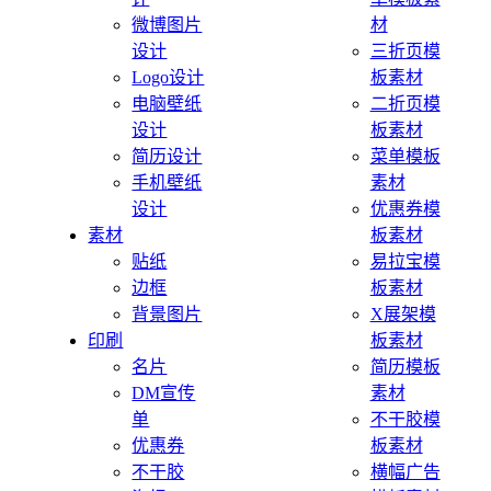
微博图片
材
设计
三折页模
Logo设计
板素材
电脑壁纸
二折页模
设计
板素材
简历设计
菜单模板
手机壁纸
素材
设计
优惠券模
素材
板素材
贴纸
易拉宝模
边框
板素材
背景图片
X展架模
印刷
板素材
名片
简历模板
DM宣传
素材
单
不干胶模
优惠券
板素材
不干胶
横幅广告