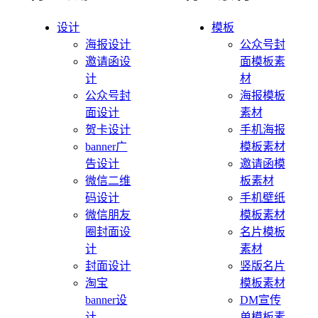
设计
模板
海报设计
公众号封
邀请函设
面模板素
计
材
公众号封
海报模板
面设计
素材
贺卡设计
手机海报
banner广
模板素材
告设计
邀请函模
微信二维
板素材
码设计
手机壁纸
微信朋友
模板素材
圈封面设
名片模板
计
素材
封面设计
竖版名片
淘宝
模板素材
banner设
DM宣传
计
单模板素