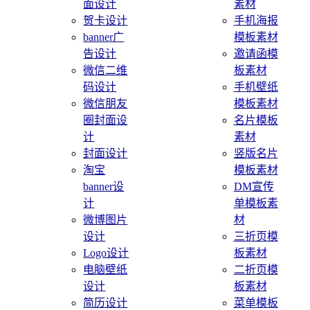
面设计
素材
贺卡设计
手机海报
banner广
模板素材
告设计
邀请函模
微信二维
板素材
码设计
手机壁纸
微信朋友
模板素材
圈封面设
名片模板
计
素材
封面设计
竖版名片
淘宝
模板素材
banner设
DM宣传
计
单模板素
微博图片
材
设计
三折页模
Logo设计
板素材
电脑壁纸
二折页模
设计
板素材
简历设计
菜单模板