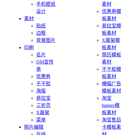
手机壁纸
素材
设计
优惠券模
素材
板素材
贴纸
易拉宝模
边框
板素材
背景图片
X展架模
印刷
板素材
名片
简历模板
DM宣传
素材
单
不干胶模
优惠券
板素材
不干胶
横幅广告
海报
模板素材
易拉宝
淘宝
三折页
banner模
X展架
板素材
菜单
淘宝售后
照片编辑
卡模板素
在线
材