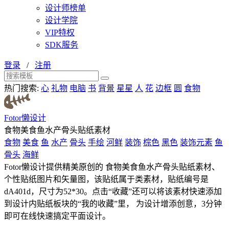
设计师榜单
设计学院
VIP特权
SDK服务
登录
/
注册
热门搜索:
心
礼物
电脑
书
背景
星星
人
花
边框
圆
食物
Fotor懒设计
食物美食鱼水产骨头贴纸素材
食物
美食
鱼
水产
骨头
手绘
河鲜
装饰
棕色
黑色
装饰元素
鱼
骨头
海鲜
Fotor懒设计提供精美原创的 食物美食鱼水产骨头贴纸素材、
个性贴纸图片和矢量图，该贴纸属于类素材，贴纸编号是
dA401d，尺寸为52*30。点击“收藏”还可以将该素材快速添加
到设计内贴纸板块的“我的收藏”里， 为设计增添创意，3分钟
即可在线快速搞定平面设计。