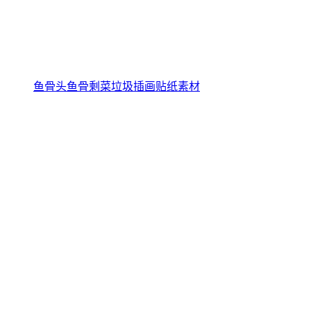
鱼骨头鱼骨剩菜垃圾插画贴纸素材