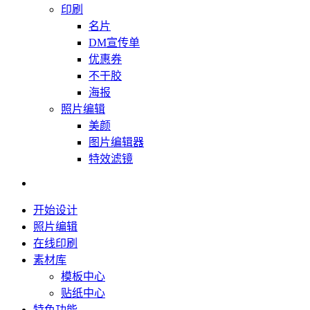
印刷
名片
DM宣传单
优惠券
不干胶
海报
照片编辑
美颜
图片编辑器
特效滤镜
开始设计
照片编辑
在线印刷
素材库
模板中心
贴纸中心
特色功能