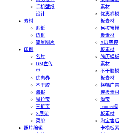
手机壁纸
素材
设计
优惠券模
素材
板素材
贴纸
易拉宝模
边框
板素材
背景图片
X展架模
印刷
板素材
名片
简历模板
DM宣传
素材
单
不干胶模
优惠券
板素材
不干胶
横幅广告
海报
模板素材
易拉宝
淘宝
三折页
banner模
X展架
板素材
菜单
淘宝售后
照片编辑
卡模板素