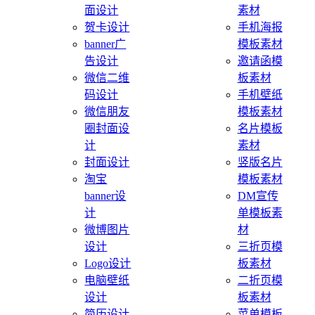
面设计
素材
贺卡设计
手机海报
banner广
模板素材
告设计
邀请函模
微信二维
板素材
码设计
手机壁纸
微信朋友
模板素材
圈封面设
名片模板
计
素材
封面设计
竖版名片
淘宝
模板素材
banner设
DM宣传
计
单模板素
微博图片
材
设计
三折页模
Logo设计
板素材
电脑壁纸
二折页模
设计
板素材
简历设计
菜单模板