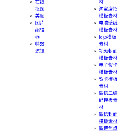
在线
材
抠图
淘宝店招
美颜
模板素材
图片
电脑壁纸
编辑
模板素材
器
logo模板
特效
素材
滤镜
视频封面
模板素材
电子贺卡
模板素材
贺卡模板
素材
微信二维
码模板素
材
微信封面
模板素材
微博焦点