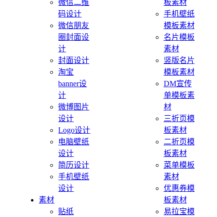
微信二维
板素材
码设计
手机壁纸
微信朋友
模板素材
圈封面设
名片模板
计
素材
封面设计
竖版名片
淘宝
模板素材
banner设
DM宣传
计
单模板素
微博图片
材
设计
三折页模
Logo设计
板素材
电脑壁纸
二折页模
设计
板素材
简历设计
菜单模板
手机壁纸
素材
设计
优惠券模
素材
板素材
贴纸
易拉宝模