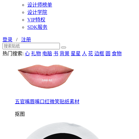
设计师榜单
设计学院
VIP特权
SDK服务
登录
/
注册
热门搜索:
心
礼物
电脑
书
背景
星星
人
花
边框
圆
食物
五官嘴唇嘴口红微笑贴纸素材
抠图