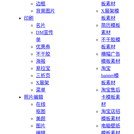
边框
板素材
背景图片
X展架模
印刷
板素材
名片
简历模板
DM宣传
素材
单
不干胶模
优惠券
板素材
不干胶
横幅广告
海报
模板素材
易拉宝
淘宝
三折页
banner模
X展架
板素材
菜单
淘宝售后
照片编辑
卡模板素
在线
材
抠图
淘宝店招
美颜
模板素材
图片
电脑壁纸
编辑
模板素材