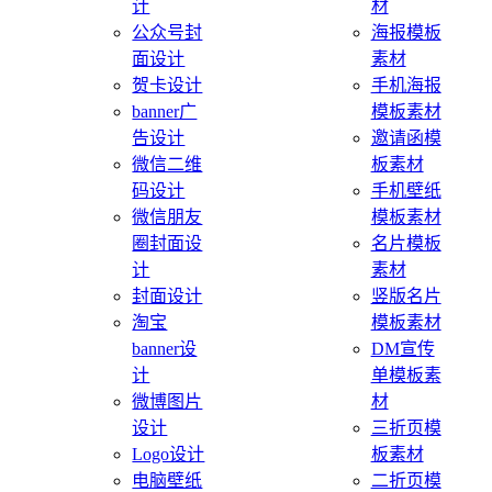
计
材
公众号封
海报模板
面设计
素材
贺卡设计
手机海报
banner广
模板素材
告设计
邀请函模
微信二维
板素材
码设计
手机壁纸
微信朋友
模板素材
圈封面设
名片模板
计
素材
封面设计
竖版名片
淘宝
模板素材
banner设
DM宣传
计
单模板素
微博图片
材
设计
三折页模
Logo设计
板素材
电脑壁纸
二折页模