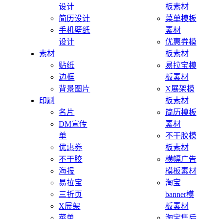
设计
板素材
简历设计
菜单模板
手机壁纸
素材
设计
优惠券模
素材
板素材
贴纸
易拉宝模
边框
板素材
背景图片
X展架模
印刷
板素材
名片
简历模板
DM宣传
素材
单
不干胶模
优惠券
板素材
不干胶
横幅广告
海报
模板素材
易拉宝
淘宝
三折页
banner模
X展架
板素材
菜单
淘宝售后