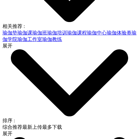
相关推荐 :
瑜伽垫
瑜伽课
瑜伽班
瑜伽培训
瑜伽课程
瑜伽中心
瑜伽体验券
瑜
伽学院
瑜伽工作室
瑜伽教练
展开
排序 :
综合推荐
最新上传
最多下载
展开