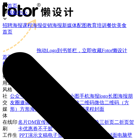
首页
模板中心
招聘海报
课程海报
促销海报
新媒体配图
教育培训
餐饮美食
首页
拖动Logo到书签栏，立即收藏Fotor懒设计
首页
模板中心
场景
行业
用途
风格
社
公众号封面大图
公众号封面小图
手机海报
logo
长图海报
朋
交
友圈邀请函
微信朋友圈封面
微信二维码
微信二维码（方
媒
形）
方形海报
微博封面
微博焦点图
课程封面
体
在线印
名片
DM宣传单
易拉宝
X展架
海报
菜单
三折页
二折页
贺
刷
卡
优惠券
不干胶
工作生
PPT演示文稿
电子贺卡
简历
手机壁纸
视频封面
电脑壁