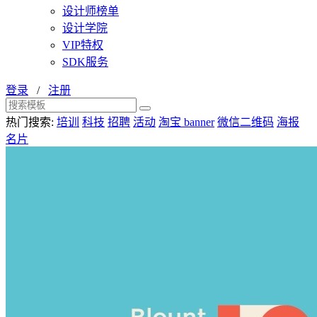
设计师榜单
设计学院
VIP特权
SDK服务
登录
/
注册
热门搜索:
培训
科技
招聘
活动
淘宝 banner
微信二维码
海报
名片