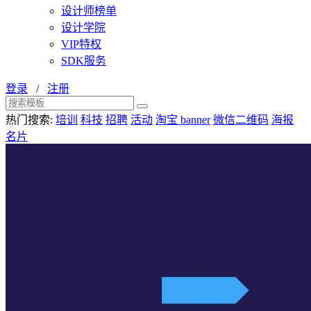
设计师榜单
设计学院
VIP特权
SDK服务
登录
/
注册
热门搜索:
培训
科技
招聘
活动
淘宝 banner
微信二维码
海报
名片