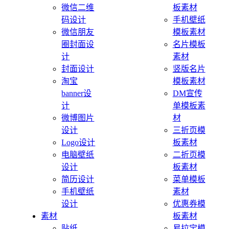
微信二维
板素材
码设计
手机壁纸
微信朋友
模板素材
圈封面设
名片模板
计
素材
封面设计
竖版名片
淘宝
模板素材
banner设
DM宣传
计
单模板素
微博图片
材
设计
三折页模
Logo设计
板素材
电脑壁纸
二折页模
设计
板素材
简历设计
菜单模板
手机壁纸
素材
设计
优惠券模
素材
板素材
贴纸
易拉宝模