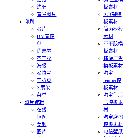
边框
板素材
背景图片
X展架模
印刷
板素材
名片
简历模板
DM宣传
素材
单
不干胶模
优惠券
板素材
不干胶
横幅广告
海报
模板素材
易拉宝
淘宝
三折页
banner模
X展架
板素材
菜单
淘宝售后
照片编辑
卡模板素
在线
材
抠图
淘宝店招
美颜
模板素材
图片
电脑壁纸