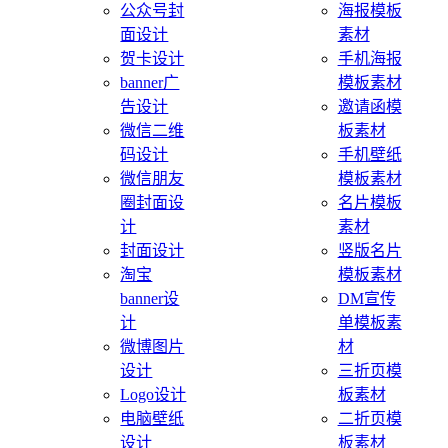
公众号封
海报模板
面设计
素材
贺卡设计
手机海报
banner广
模板素材
告设计
邀请函模
微信二维
板素材
码设计
手机壁纸
微信朋友
模板素材
圈封面设
名片模板
计
素材
封面设计
竖版名片
淘宝
模板素材
banner设
DM宣传
计
单模板素
微博图片
材
设计
三折页模
Logo设计
板素材
电脑壁纸
二折页模
设计
板素材