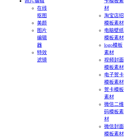
照片编辑
卡模板素
在线
材
抠图
淘宝店招
美颜
模板素材
图片
电脑壁纸
编辑
模板素材
器
logo模板
特效
素材
滤镜
视频封面
模板素材
电子贺卡
模板素材
贺卡模板
素材
微信二维
码模板素
材
微信封面
模板素材