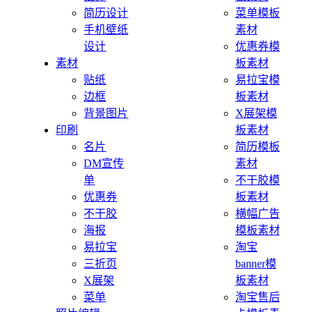
简历设计
菜单模板
手机壁纸
素材
设计
优惠券模
素材
板素材
贴纸
易拉宝模
边框
板素材
背景图片
X展架模
印刷
板素材
名片
简历模板
DM宣传
素材
单
不干胶模
优惠券
板素材
不干胶
横幅广告
海报
模板素材
易拉宝
淘宝
三折页
banner模
X展架
板素材
菜单
淘宝售后