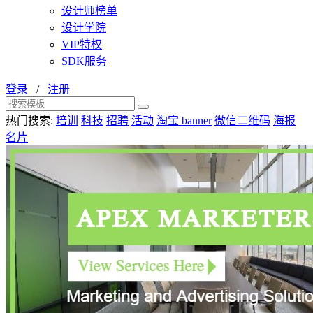
设计师榜单
设计学院
VIP特权
SDK服务
登录
/
注册
热门搜索:
培训
科技
招聘
活动
淘宝 banner
微信二维码
海报
名片