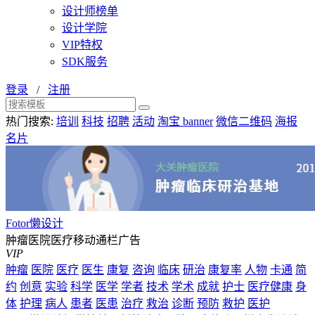
设计师榜单
设计学院
VIP特权
SDK服务
登录
/
注册
热门搜索:
培训
科技
招聘
活动
淘宝 banner
微信二维码
海报
名片
Fotor懒设计
肿瘤医院医疗移动通栏广告
VIP
肿瘤
医院
医疗
医生
康复
咨询
临床
研治
康复率
人物
卡通
简
约
创意
实验
科学
医学
学者
技术
学术
成就
护士
医疗健康
身
体
护理
病人
患者
医患
治疗
救治
诊断
预防
救护
医护