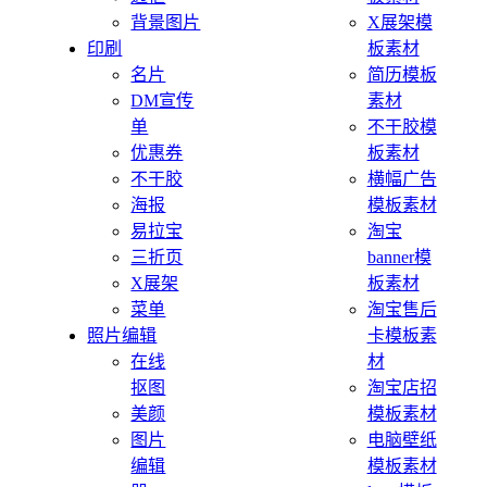
背景图片
X展架模
印刷
板素材
名片
简历模板
DM宣传
素材
单
不干胶模
优惠券
板素材
不干胶
横幅广告
海报
模板素材
易拉宝
淘宝
三折页
banner模
X展架
板素材
菜单
淘宝售后
照片编辑
卡模板素
在线
材
抠图
淘宝店招
美颜
模板素材
图片
电脑壁纸
编辑
模板素材