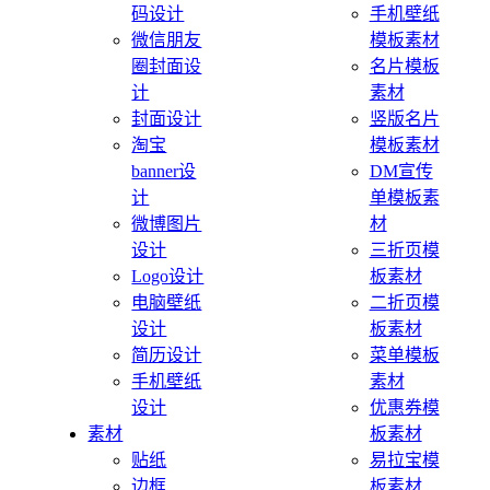
码设计
手机壁纸
微信朋友
模板素材
圈封面设
名片模板
计
素材
封面设计
竖版名片
淘宝
模板素材
banner设
DM宣传
计
单模板素
微博图片
材
设计
三折页模
Logo设计
板素材
电脑壁纸
二折页模
设计
板素材
简历设计
菜单模板
手机壁纸
素材
设计
优惠券模
素材
板素材
贴纸
易拉宝模
边框
板素材