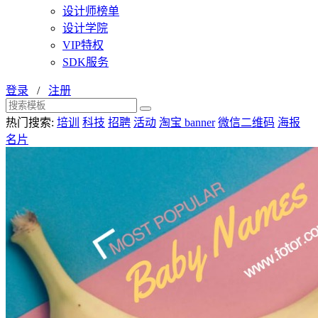
设计师榜单
设计学院
VIP特权
SDK服务
登录
/
注册
热门搜索:
培训
科技
招聘
活动
淘宝 banner
微信二维码
海报
名片