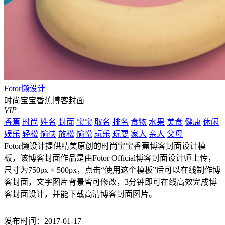
Fotor懒设计
时尚宝宝香蕉博客封面
VIP
香蕉
时尚
姓名
封面
宝宝
取名
排名
食物
水果
美食
健康
休闲
娱乐
轻松
愉快
放松
愉悦
玩乐
玩耍
家人
亲人
父母
Fotor懒设计提供精美原创的时尚宝宝香蕉博客封面设计模
板，该博客封面作品是由Fotor Official博客封面设计师上传，
尺寸为750px × 500px，点击“使用这个模板”后可以在线制作博
客封面，文字图片背景皆可修改，3分钟即可在线高效完成博
客封面设计，并能下载高清博客封面图片。
发布时间：2017-01-17