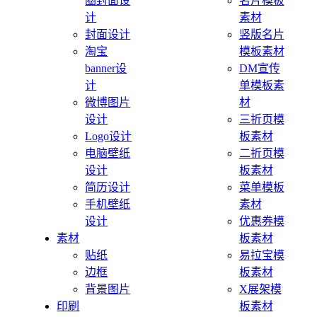
圈封面设
名片模板
计
素材
封面设计
竖版名片
淘宝
模板素材
banner设
DM宣传
计
单模板素
微博图片
材
设计
三折页模
Logo设计
板素材
电脑壁纸
二折页模
设计
板素材
简历设计
菜单模板
手机壁纸
素材
设计
优惠券模
素材
板素材
贴纸
易拉宝模
边框
板素材
背景图片
X展架模
印刷
板素材