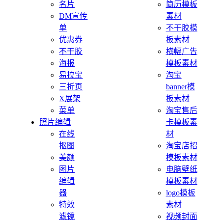
名片
简历模板
DM宣传
素材
单
不干胶模
优惠券
板素材
不干胶
横幅广告
海报
模板素材
易拉宝
淘宝
三折页
banner模
X展架
板素材
菜单
淘宝售后
照片编辑
卡模板素
在线
材
抠图
淘宝店招
美颜
模板素材
图片
电脑壁纸
编辑
模板素材
器
logo模板
特效
素材
滤镜
视频封面