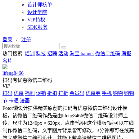
设计师榜单
设计学院
VIP特权
SDK服务
登录
/
注册
热门搜索:
培训
科技
招聘
活动
淘宝 banner
微信二维码
海报
名片
lifeng8466
扫码有优惠微信二维码
VIP
扫码
优惠
福利
促销
折扣
打折
会员码
优惠券
手机
购物
购物
节
卡通
漫画
Fotor懒设计提供精美原创的扫码有优惠微信二维码设计模
板，该微信二维码作品是由lifeng8466微信二维码设计师上
传，尺寸为1240px × 620px，点击“使用这个模板”后可以在线
制作微信二维码，文字图片背景皆可修改，3分钟即可在线高
效完成微信二维码设计，并能下载高清微信二维码图片。