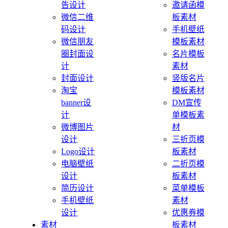
告设计
邀请函模
微信二维
板素材
码设计
手机壁纸
微信朋友
模板素材
圈封面设
名片模板
计
素材
封面设计
竖版名片
淘宝
模板素材
banner设
DM宣传
计
单模板素
微博图片
材
设计
三折页模
Logo设计
板素材
电脑壁纸
二折页模
设计
板素材
简历设计
菜单模板
手机壁纸
素材
设计
优惠券模
素材
板素材