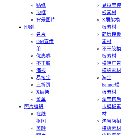
贴纸
易拉宝模
边框
板素材
背景图片
X展架模
印刷
板素材
名片
简历模板
DM宣传
素材
单
不干胶模
优惠券
板素材
不干胶
横幅广告
海报
模板素材
易拉宝
淘宝
三折页
banner模
X展架
板素材
菜单
淘宝售后
照片编辑
卡模板素
在线
材
抠图
淘宝店招
美颜
模板素材