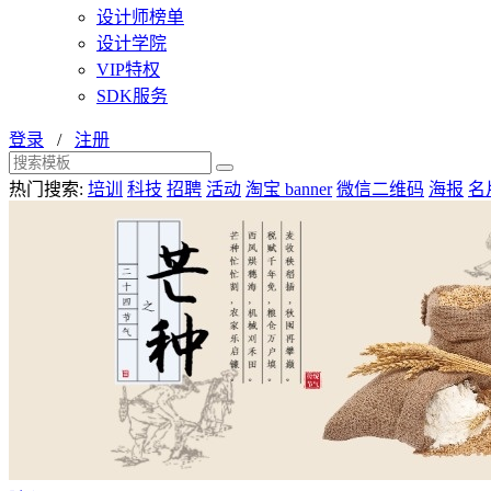
设计师榜单
设计学院
VIP特权
SDK服务
登录
/
注册
热门搜索:
培训
科技
招聘
活动
淘宝 banner
微信二维码
海报
名