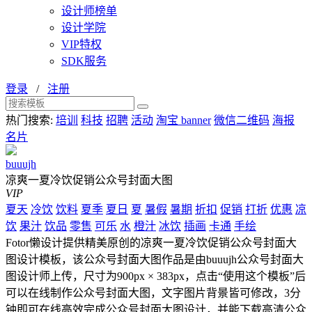
设计师榜单
设计学院
VIP特权
SDK服务
登录
/
注册
热门搜索:
培训
科技
招聘
活动
淘宝 banner
微信二维码
海报
名片
buuujh
凉爽一夏冷饮促销公众号封面大图
VIP
夏天
冷饮
饮料
夏季
夏日
夏
暑假
暑期
折扣
促销
打折
优惠
凉
饮
果汁
饮品
零售
可乐
水
橙汁
冰饮
插画
卡通
手绘
Fotor懒设计提供精美原创的凉爽一夏冷饮促销公众号封面大
图设计模板，该公众号封面大图作品是由buuujh公众号封面大
图设计师上传，尺寸为900px × 383px，点击“使用这个模板”后
可以在线制作公众号封面大图，文字图片背景皆可修改，3分
钟即可在线高效完成公众号封面大图设计，并能下载高清公众