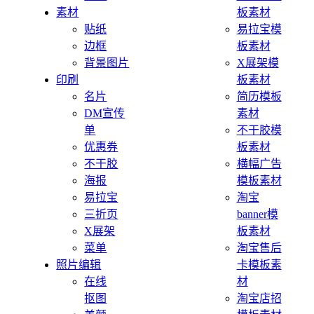
素材
板素材
贴纸
易拉宝模
边框
板素材
背景图片
X展架模
印刷
板素材
名片
简历模板
DM宣传
素材
单
不干胶模
优惠券
板素材
不干胶
横幅广告
海报
模板素材
易拉宝
淘宝
三折页
banner模
X展架
板素材
菜单
淘宝售后
照片编辑
卡模板素
在线
材
抠图
淘宝店招