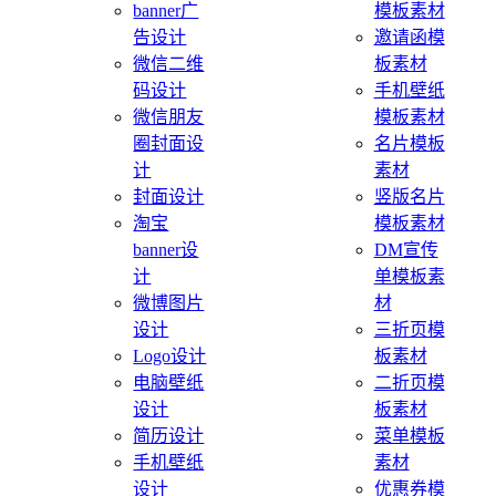
banner广
模板素材
告设计
邀请函模
微信二维
板素材
码设计
手机壁纸
微信朋友
模板素材
圈封面设
名片模板
计
素材
封面设计
竖版名片
淘宝
模板素材
banner设
DM宣传
计
单模板素
微博图片
材
设计
三折页模
Logo设计
板素材
电脑壁纸
二折页模
设计
板素材
简历设计
菜单模板
手机壁纸
素材
设计
优惠券模