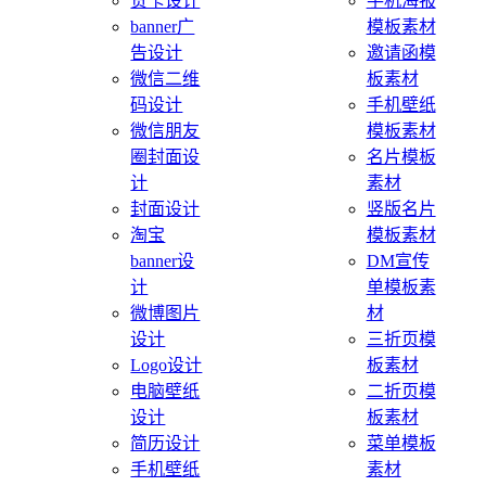
贺卡设计
手机海报
banner广
模板素材
告设计
邀请函模
微信二维
板素材
码设计
手机壁纸
微信朋友
模板素材
圈封面设
名片模板
计
素材
封面设计
竖版名片
淘宝
模板素材
banner设
DM宣传
计
单模板素
微博图片
材
设计
三折页模
Logo设计
板素材
电脑壁纸
二折页模
设计
板素材
简历设计
菜单模板
手机壁纸
素材