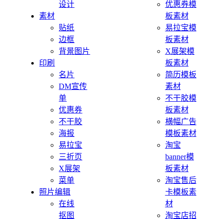
设计
优惠券模
素材
板素材
贴纸
易拉宝模
边框
板素材
背景图片
X展架模
印刷
板素材
名片
简历模板
DM宣传
素材
单
不干胶模
优惠券
板素材
不干胶
横幅广告
海报
模板素材
易拉宝
淘宝
三折页
banner模
X展架
板素材
菜单
淘宝售后
照片编辑
卡模板素
在线
材
抠图
淘宝店招