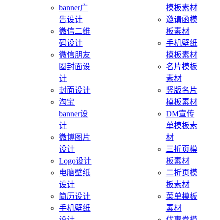
banner广
模板素材
告设计
邀请函模
微信二维
板素材
码设计
手机壁纸
微信朋友
模板素材
圈封面设
名片模板
计
素材
封面设计
竖版名片
淘宝
模板素材
banner设
DM宣传
计
单模板素
微博图片
材
设计
三折页模
Logo设计
板素材
电脑壁纸
二折页模
设计
板素材
简历设计
菜单模板
手机壁纸
素材
设计
优惠券模