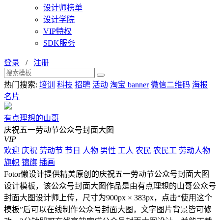
设计师榜单
设计学院
VIP特权
SDK服务
登录
/
注册
热门搜索:
培训
科技
招聘
活动
淘宝 banner
微信二维码
海报
名片
有点理想的山哥
庆祝五一劳动节公众号封面大图
VIP
欢迎
庆祝
劳动节
节日
人物
男性
工人
农民
农民工
劳动人物
旗帜
锦旗
插画
Fotor懒设计提供精美原创的庆祝五一劳动节公众号封面大图
设计模板，该公众号封面大图作品是由有点理想的山哥公众号
封面大图设计师上传，尺寸为900px × 383px，点击“使用这个
模板”后可以在线制作公众号封面大图，文字图片背景皆可修