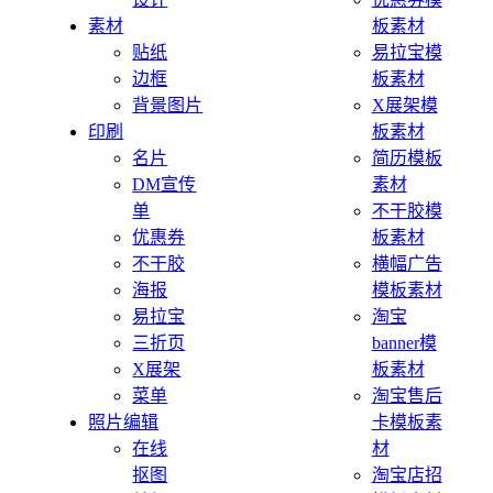
素材
板素材
贴纸
易拉宝模
边框
板素材
背景图片
X展架模
印刷
板素材
名片
简历模板
DM宣传
素材
单
不干胶模
优惠券
板素材
不干胶
横幅广告
海报
模板素材
易拉宝
淘宝
三折页
banner模
X展架
板素材
菜单
淘宝售后
照片编辑
卡模板素
在线
材
抠图
淘宝店招