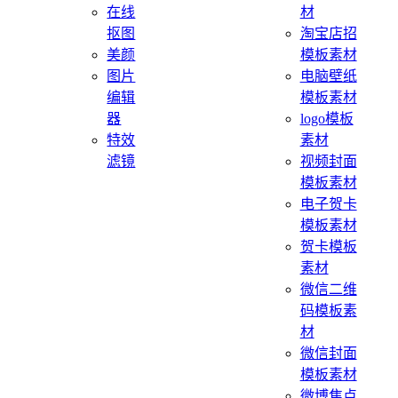
在线
材
抠图
淘宝店招
美颜
模板素材
图片
电脑壁纸
编辑
模板素材
器
logo模板
特效
素材
滤镜
视频封面
模板素材
电子贺卡
模板素材
贺卡模板
素材
微信二维
码模板素
材
微信封面
模板素材
微博焦点