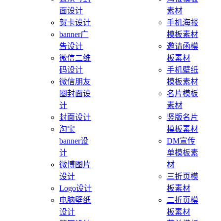
面设计
素材
贺卡设计
手机海报
banner广
模板素材
告设计
邀请函模
微信二维
板素材
码设计
手机壁纸
微信朋友
模板素材
圈封面设
名片模板
计
素材
封面设计
竖版名片
淘宝
模板素材
banner设
DM宣传
计
单模板素
微博图片
材
设计
三折页模
Logo设计
板素材
电脑壁纸
二折页模
设计
板素材