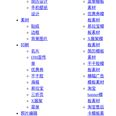
简历设计
菜单模板
手机壁纸
素材
设计
优惠券模
素材
板素材
贴纸
易拉宝模
边框
板素材
背景图片
X展架模
印刷
板素材
名片
简历模板
DM宣传
素材
单
不干胶模
优惠券
板素材
不干胶
横幅广告
海报
模板素材
易拉宝
淘宝
三折页
banner模
X展架
板素材
菜单
淘宝售后
照片编辑
卡模板素