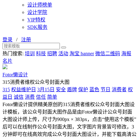
设计师榜单
设计学院
VIP特权
SDK服务
登录
/
注册
热门搜索:
培训
科技
招聘
活动
淘宝 banner
微信二维码
海报
名片
Fotor懒设计
315消费者维权公众号封面大图
315
权益维护日
3月15日
安全
盾牌
保护
蓝色
节日
消费者
权
益日
诚信
消费
信任
简单
Fotor懒设计提供精美原创的315消费者维权公众号封面大图设
计模板，该公众号封面大图作品是由Fotor懒设计公众号封面
大图设计师上传，尺寸为900px × 383px，点击“使用这个模板”
后可以在线制作公众号封面大图，文字图片背景皆可修改，3
分钟即可在线高效完成公众号封面大图设计，并能下载高清公