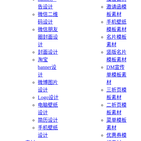
告设计
邀请函模
微信二维
板素材
码设计
手机壁纸
微信朋友
模板素材
圈封面设
名片模板
计
素材
封面设计
竖版名片
淘宝
模板素材
banner设
DM宣传
计
单模板素
微博图片
材
设计
三折页模
Logo设计
板素材
电脑壁纸
二折页模
设计
板素材
简历设计
菜单模板
手机壁纸
素材
设计
优惠券模