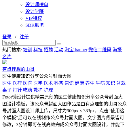
设计师榜单
设计学院
VIP特权
SDK服务
登录
/
注册
热门搜索:
培训
科技
招聘
活动
淘宝 banner
微信二维码
海报
名片
有点理想的山哥
医生健康知识分享公众号封面大图
医生
医疗
医院
医学
医术
科普
常识
健康
养生
生病
知识
盆栽
桌子
打针
吃药
救护
护理
Fotor懒设计提供精美原创的医生健康知识分享公众号封面大
图设计模板，该公众号封面大图作品是由有点理想的山哥公众
号封面大图设计师上传，尺寸为900px × 383px，点击“使用这
个模板”后可以在线制作公众号封面大图，文字图片背景皆可
修改，3分钟即可在线高效完成公众号封面大图设计，并能下