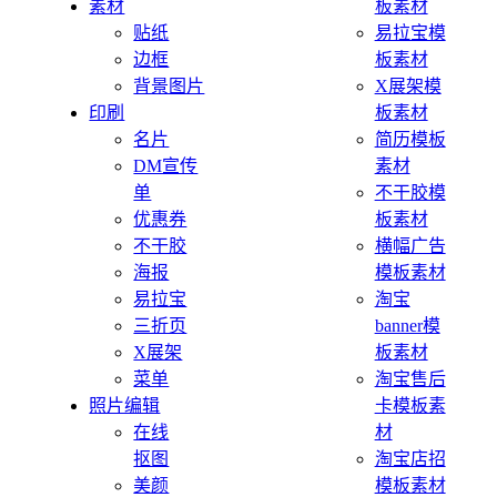
素材
板素材
贴纸
易拉宝模
边框
板素材
背景图片
X展架模
印刷
板素材
名片
简历模板
DM宣传
素材
单
不干胶模
优惠券
板素材
不干胶
横幅广告
海报
模板素材
易拉宝
淘宝
三折页
banner模
X展架
板素材
菜单
淘宝售后
照片编辑
卡模板素
在线
材
抠图
淘宝店招
美颜
模板素材