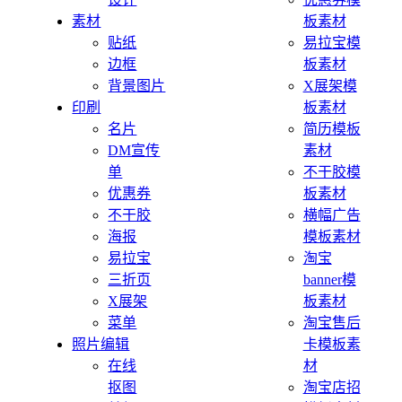
素材
板素材
贴纸
易拉宝模
边框
板素材
背景图片
X展架模
印刷
板素材
名片
简历模板
DM宣传
素材
单
不干胶模
优惠券
板素材
不干胶
横幅广告
海报
模板素材
易拉宝
淘宝
三折页
banner模
X展架
板素材
菜单
淘宝售后
照片编辑
卡模板素
在线
材
抠图
淘宝店招