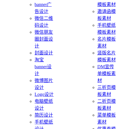
banner广
模板素材
告设计
邀请函模
微信二维
板素材
码设计
手机壁纸
微信朋友
模板素材
圈封面设
名片模板
计
素材
封面设计
竖版名片
淘宝
模板素材
banner设
DM宣传
计
单模板素
微博图片
材
设计
三折页模
Logo设计
板素材
电脑壁纸
二折页模
设计
板素材
简历设计
菜单模板
手机壁纸
素材
设计
优惠券模