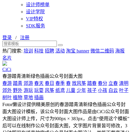
设计师榜单
设计学院
VIP特权
SDK服务
登录
/
注册
热门搜索:
培训
科技
招聘
活动
淘宝 banner
微信二维码
海报
名片
CiCi
春游踏青清新绿色插画公众号封面大图
春游
踏青
郊游
春天
春日
春季
春
放风筝
踏春
春分
立春
清明
郊外
野外
游玩
玩耍
风筝
纸鸢
儿童
少年
孩子
小孩
白云
叶子
树叶
植物
草地
插画
Fotor懒设计提供精美原创的春游踏青清新绿色插画公众号封
面大图设计模板，该公众号封面大图作品是由CiCi公众号封面
大图设计师上传，尺寸为900px × 383px，点击“使用这个模板”
后可以在线制作公众号封面大图，文字图片背景皆可修改，3