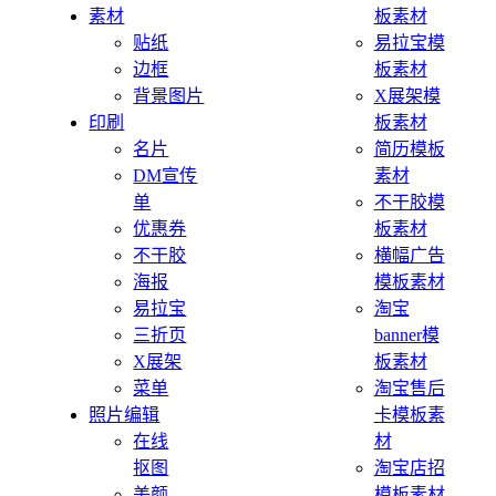
素材
板素材
贴纸
易拉宝模
边框
板素材
背景图片
X展架模
印刷
板素材
名片
简历模板
DM宣传
素材
单
不干胶模
优惠券
板素材
不干胶
横幅广告
海报
模板素材
易拉宝
淘宝
三折页
banner模
X展架
板素材
菜单
淘宝售后
照片编辑
卡模板素
在线
材
抠图
淘宝店招
美颜
模板素材