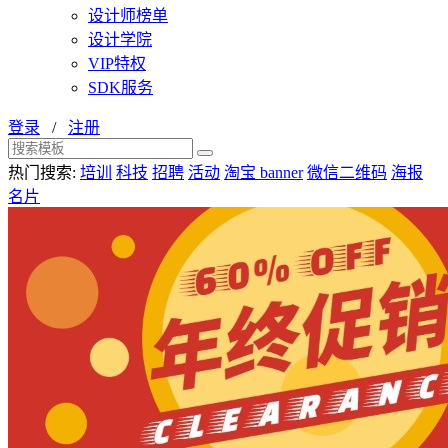
设计师榜单
设计学院
VIP特权
SDK服务
登录
/
注册
热门搜索:
培训
科技
招聘
活动
淘宝 banner
微信二维码
海报
名片