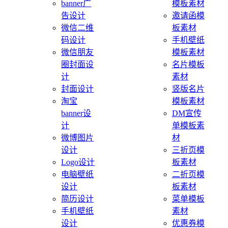
banner广
模板素材
告设计
邀请函模
微信二维
板素材
码设计
手机壁纸
微信朋友
模板素材
圈封面设
名片模板
计
素材
封面设计
竖版名片
淘宝
模板素材
banner设
DM宣传
计
单模板素
微博图片
材
设计
三折页模
Logo设计
板素材
电脑壁纸
二折页模
设计
板素材
简历设计
菜单模板
手机壁纸
素材
设计
优惠券模