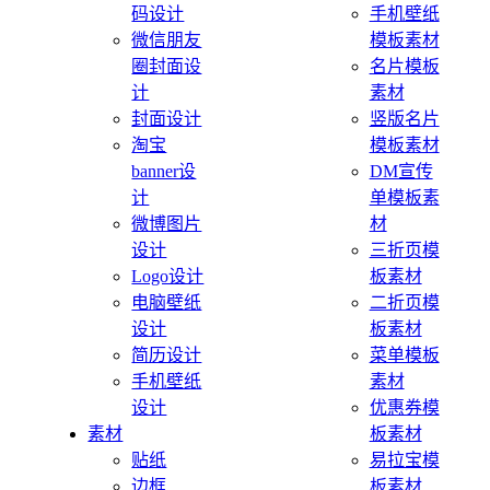
码设计
手机壁纸
微信朋友
模板素材
圈封面设
名片模板
计
素材
封面设计
竖版名片
淘宝
模板素材
banner设
DM宣传
计
单模板素
微博图片
材
设计
三折页模
Logo设计
板素材
电脑壁纸
二折页模
设计
板素材
简历设计
菜单模板
手机壁纸
素材
设计
优惠券模
素材
板素材
贴纸
易拉宝模
边框
板素材