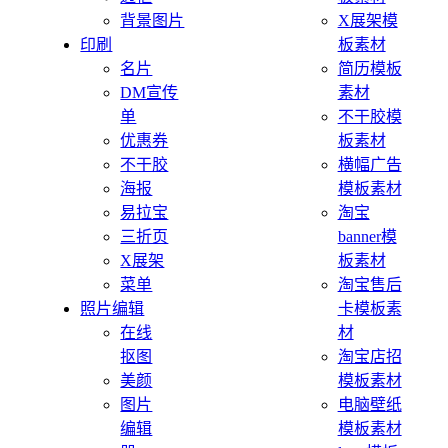
背景图片
X展架模
印刷
板素材
名片
简历模板
DM宣传
素材
单
不干胶模
优惠券
板素材
不干胶
横幅广告
海报
模板素材
易拉宝
淘宝
三折页
banner模
X展架
板素材
菜单
淘宝售后
照片编辑
卡模板素
在线
材
抠图
淘宝店招
美颜
模板素材
图片
电脑壁纸
编辑
模板素材