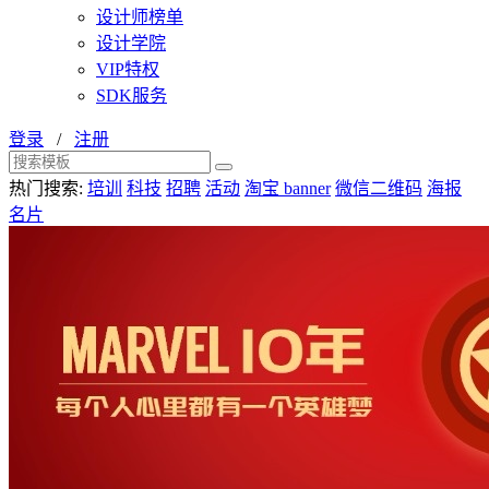
设计师榜单
设计学院
VIP特权
SDK服务
登录
/
注册
热门搜索:
培训
科技
招聘
活动
淘宝 banner
微信二维码
海报
名片