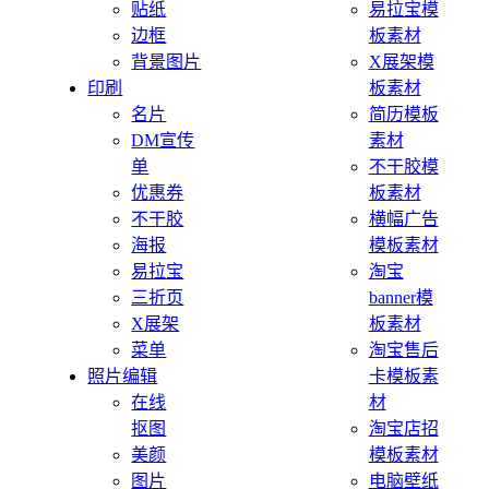
贴纸
易拉宝模
边框
板素材
背景图片
X展架模
印刷
板素材
名片
简历模板
DM宣传
素材
单
不干胶模
优惠券
板素材
不干胶
横幅广告
海报
模板素材
易拉宝
淘宝
三折页
banner模
X展架
板素材
菜单
淘宝售后
照片编辑
卡模板素
在线
材
抠图
淘宝店招
美颜
模板素材
图片
电脑壁纸