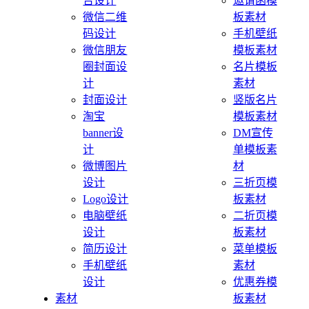
告设计
邀请函模
微信二维
板素材
码设计
手机壁纸
微信朋友
模板素材
圈封面设
名片模板
计
素材
封面设计
竖版名片
淘宝
模板素材
banner设
DM宣传
计
单模板素
微博图片
材
设计
三折页模
Logo设计
板素材
电脑壁纸
二折页模
设计
板素材
简历设计
菜单模板
手机壁纸
素材
设计
优惠券模
素材
板素材