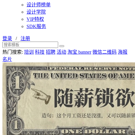
设计师榜单
设计学院
VIP特权
SDK服务
登录
/
注册
热门搜索:
培训
科技
招聘
活动
淘宝 banner
微信二维码
海报
名片