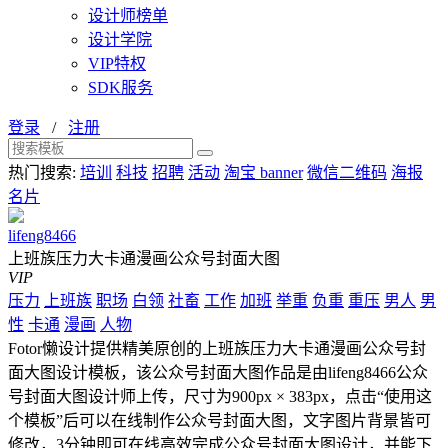
设计师榜单
设计学院
VIP特权
SDK服务
登录
/
注册
热门搜索:
培训
科技
招聘
活动
淘宝 banner
微信二维码
海报
名片
lifeng8466
上班族压力大卡通漫画公众号封面大图
VIP
压力
上班族
职场
白领
社畜
工作
加班
举重
负重
重压
男人
男
性
卡通
漫画
人物
Fotor懒设计提供精美原创的上班族压力大卡通漫画公众号封
面大图设计模板，该公众号封面大图作品是由lifeng8466公众
号封面大图设计师上传，尺寸为900px × 383px，点击“使用这
个模板”后可以在线制作公众号封面大图，文字图片背景皆可
修改，3分钟即可在线高效完成公众号封面大图设计，并能下