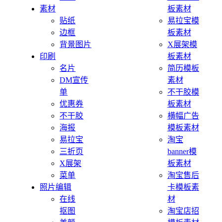
素材
板素材
贴纸
易拉宝模
边框
板素材
背景图片
X展架模
印刷
板素材
名片
简历模板
DM宣传
素材
单
不干胶模
优惠券
板素材
不干胶
横幅广告
海报
模板素材
易拉宝
淘宝
三折页
banner模
X展架
板素材
菜单
淘宝售后
照片编辑
卡模板素
在线
材
抠图
淘宝店招