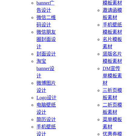
banner广
模板素材
告设计
邀请函模
微信二维
板素材
码设计
手机壁纸
微信朋友
模板素材
圈封面设
名片模板
计
素材
封面设计
竖版名片
淘宝
模板素材
banner设
DM宣传
计
单模板素
微博图片
材
设计
三折页模
Logo设计
板素材
电脑壁纸
二折页模
设计
板素材
简历设计
菜单模板
手机壁纸
素材
设计
优惠券模