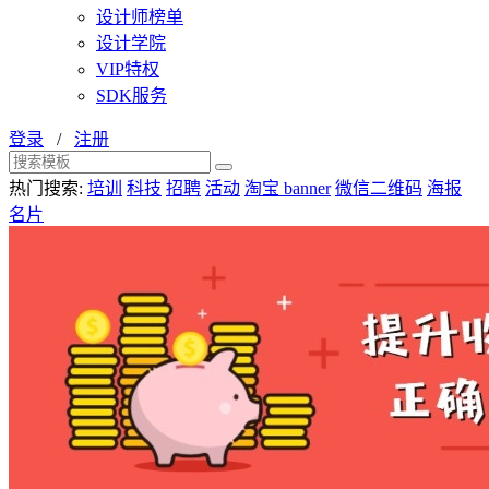
设计师榜单
设计学院
VIP特权
SDK服务
登录
/
注册
热门搜索:
培训
科技
招聘
活动
淘宝 banner
微信二维码
海报
名片