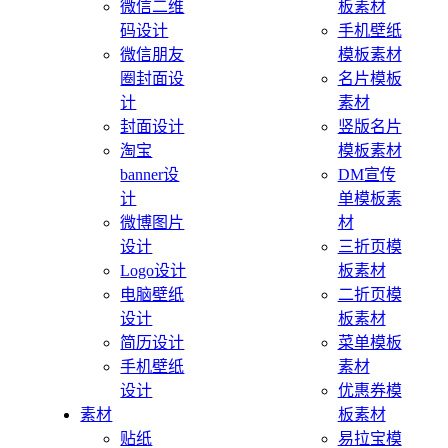
微信二维
板素材
码设计
手机壁纸
微信朋友
模板素材
圈封面设
名片模板
计
素材
封面设计
竖版名片
淘宝
模板素材
banner设
DM宣传
计
单模板素
微博图片
材
设计
三折页模
Logo设计
板素材
电脑壁纸
二折页模
设计
板素材
简历设计
菜单模板
手机壁纸
素材
设计
优惠券模
素材
板素材
贴纸
易拉宝模