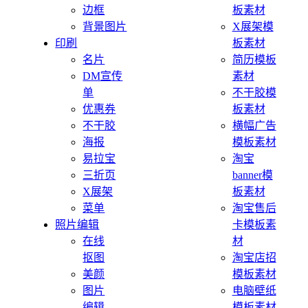
边框
板素材
背景图片
X展架模
印刷
板素材
名片
简历模板
DM宣传
素材
单
不干胶模
优惠券
板素材
不干胶
横幅广告
海报
模板素材
易拉宝
淘宝
三折页
banner模
X展架
板素材
菜单
淘宝售后
照片编辑
卡模板素
在线
材
抠图
淘宝店招
美颜
模板素材
图片
电脑壁纸
编辑
模板素材