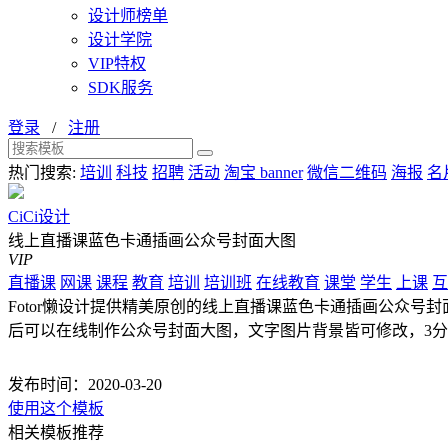
设计师榜单
设计学院
VIP特权
SDK服务
登录
/
注册
热门搜索:
培训
科技
招聘
活动
淘宝 banner
微信二维码
海报
名
CiCi设计
线上直播课蓝色卡通插画公众号封面大图
VIP
直播课
网课
课程
教育
培训
培训班
在线教育
课堂
学生
上课
互
Fotor懒设计提供精美原创的线上直播课蓝色卡通插画公众号封面
后可以在线制作公众号封面大图，文字图片背景皆可修改，3
发布时间：2020-03-20
使用这个模板
相关模板推荐