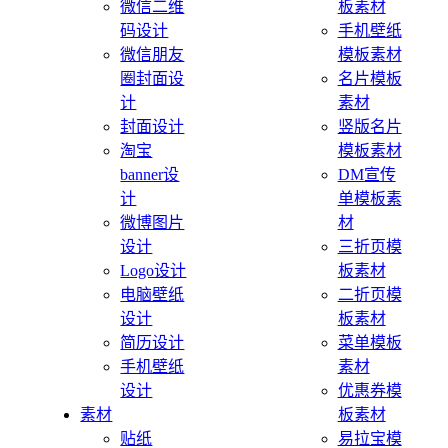
微信二维
板素材
码设计
手机壁纸
微信朋友
模板素材
圈封面设
名片模板
计
素材
封面设计
竖版名片
淘宝
模板素材
banner设
DM宣传
计
单模板素
微博图片
材
设计
三折页模
Logo设计
板素材
电脑壁纸
二折页模
设计
板素材
简历设计
菜单模板
手机壁纸
素材
设计
优惠券模
素材
板素材
贴纸
易拉宝模