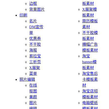
边框
板素材
背景图片
X展架模
印刷
板素材
名片
简历模板
DM宣传
素材
单
不干胶模
优惠券
板素材
不干胶
横幅广告
海报
模板素材
易拉宝
淘宝
三折页
banner模
X展架
板素材
菜单
淘宝售后
照片编辑
卡模板素
在线
材
抠图
淘宝店招
美颜
模板素材
图片
电脑壁纸
编辑
模板素材