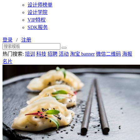
设计师榜单
设计学院
VIP特权
SDK服务
登录
/
注册
热门搜索:
培训
科技
招聘
活动
淘宝 banner
微信二维码
海报
名片