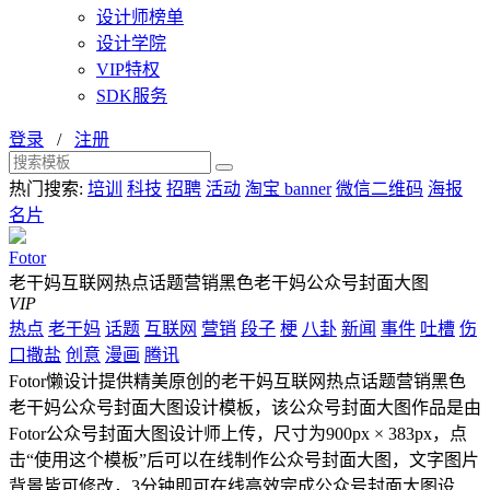
设计师榜单
设计学院
VIP特权
SDK服务
登录
/
注册
热门搜索:
培训
科技
招聘
活动
淘宝 banner
微信二维码
海报
名片
Fotor
老干妈互联网热点话题营销黑色老干妈公众号封面大图
VIP
热点
老干妈
话题
互联网
营销
段子
梗
八卦
新闻
事件
吐槽
伤
口撒盐
创意
漫画
腾讯
Fotor懒设计提供精美原创的老干妈互联网热点话题营销黑色
老干妈公众号封面大图设计模板，该公众号封面大图作品是由
Fotor公众号封面大图设计师上传，尺寸为900px × 383px，点
击“使用这个模板”后可以在线制作公众号封面大图，文字图片
背景皆可修改，3分钟即可在线高效完成公众号封面大图设