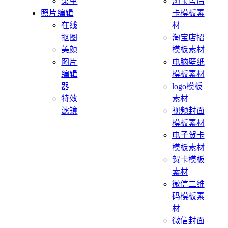
菜单
淘宝售后
照片编辑
卡模板素
在线
材
抠图
淘宝店招
美颜
模板素材
图片
电脑壁纸
编辑
模板素材
器
logo模板
特效
素材
滤镜
视频封面
模板素材
电子贺卡
模板素材
贺卡模板
素材
微信二维
码模板素
材
微信封面