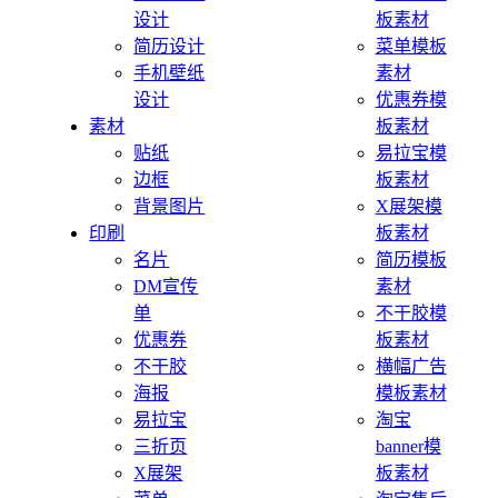
设计
板素材
简历设计
菜单模板
手机壁纸
素材
设计
优惠券模
素材
板素材
贴纸
易拉宝模
边框
板素材
背景图片
X展架模
印刷
板素材
名片
简历模板
DM宣传
素材
单
不干胶模
优惠券
板素材
不干胶
横幅广告
海报
模板素材
易拉宝
淘宝
三折页
banner模
X展架
板素材