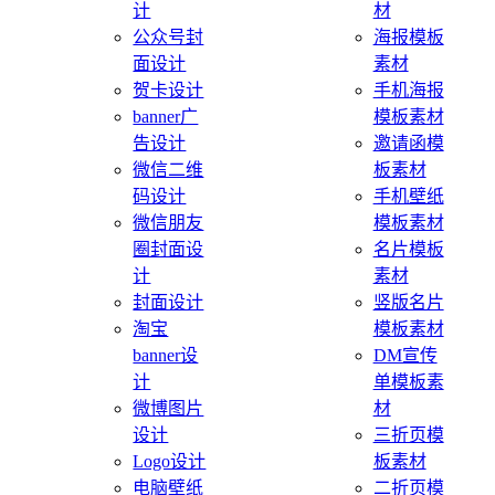
计
材
公众号封
海报模板
面设计
素材
贺卡设计
手机海报
banner广
模板素材
告设计
邀请函模
微信二维
板素材
码设计
手机壁纸
微信朋友
模板素材
圈封面设
名片模板
计
素材
封面设计
竖版名片
淘宝
模板素材
banner设
DM宣传
计
单模板素
微博图片
材
设计
三折页模
Logo设计
板素材
电脑壁纸
二折页模