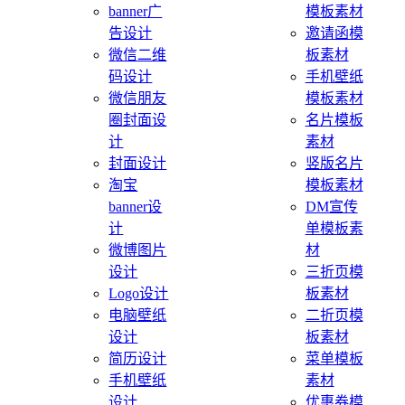
banner广
模板素材
告设计
邀请函模
微信二维
板素材
码设计
手机壁纸
微信朋友
模板素材
圈封面设
名片模板
计
素材
封面设计
竖版名片
淘宝
模板素材
banner设
DM宣传
计
单模板素
微博图片
材
设计
三折页模
Logo设计
板素材
电脑壁纸
二折页模
设计
板素材
简历设计
菜单模板
手机壁纸
素材
设计
优惠券模