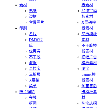
素材
板素材
贴纸
易拉宝模
边框
板素材
背景图片
X展架模
印刷
板素材
名片
简历模板
DM宣传
素材
单
不干胶模
优惠券
板素材
不干胶
横幅广告
海报
模板素材
易拉宝
淘宝
三折页
banner模
X展架
板素材
菜单
淘宝售后
照片编辑
卡模板素
在线
材
抠图
淘宝店招