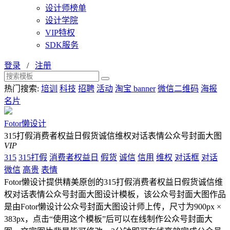
设计师榜单
设计学院
VIP特权
SDK服务
登录
/
注册
热门搜索:
培训
科技
招聘
活动
淘宝 banner
微信二维码
海报
名片
Fotor懒设计
315打假消费者权益日假货诚信维权对话表情公众号封面大图
VIP
315
315打假
消费者权益日
假货
诚信
信用
维权
对话框
对话
微信
高贵
表情
Fotor懒设计提供精美原创的315打假消费者权益日假货诚信维
权对话表情公众号封面大图设计模板，该公众号封面大图作品
是由Fotor懒设计公众号封面大图设计师上传，尺寸为900px ×
383px，点击“使用这个模板”后可以在线制作公众号封面大