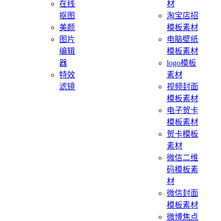
在线
材
抠图
淘宝店招
美颜
模板素材
图片
电脑壁纸
编辑
模板素材
器
logo模板
特效
素材
滤镜
视频封面
模板素材
电子贺卡
模板素材
贺卡模板
素材
微信二维
码模板素
材
微信封面
模板素材
微博焦点