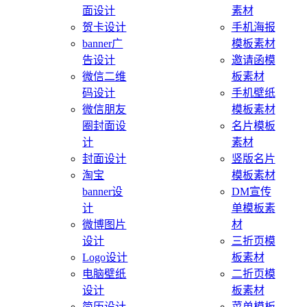
面设计
素材
贺卡设计
手机海报
banner广
模板素材
告设计
邀请函模
微信二维
板素材
码设计
手机壁纸
微信朋友
模板素材
圈封面设
名片模板
计
素材
封面设计
竖版名片
淘宝
模板素材
banner设
DM宣传
计
单模板素
微博图片
材
设计
三折页模
Logo设计
板素材
电脑壁纸
二折页模
设计
板素材
简历设计
菜单模板