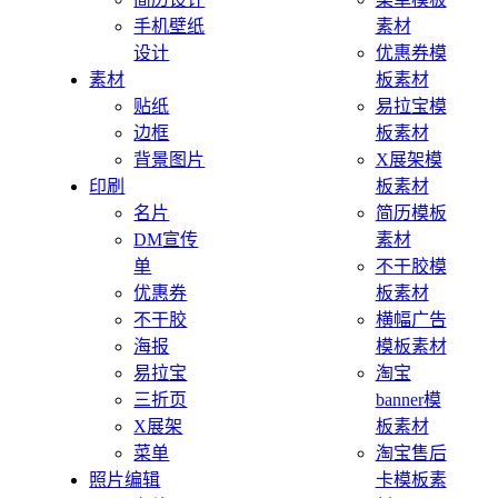
手机壁纸
素材
设计
优惠券模
素材
板素材
贴纸
易拉宝模
边框
板素材
背景图片
X展架模
印刷
板素材
名片
简历模板
DM宣传
素材
单
不干胶模
优惠券
板素材
不干胶
横幅广告
海报
模板素材
易拉宝
淘宝
三折页
banner模
X展架
板素材
菜单
淘宝售后
照片编辑
卡模板素