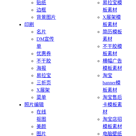
贴纸
易拉宝模
边框
板素材
背景图片
X展架模
印刷
板素材
名片
简历模板
DM宣传
素材
单
不干胶模
优惠券
板素材
不干胶
横幅广告
海报
模板素材
易拉宝
淘宝
三折页
banner模
X展架
板素材
菜单
淘宝售后
照片编辑
卡模板素
在线
材
抠图
淘宝店招
美颜
模板素材
图片
电脑壁纸