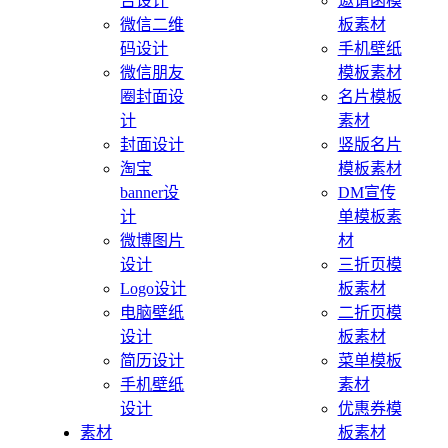
告设计
邀请函模
微信二维
板素材
码设计
手机壁纸
微信朋友
模板素材
圈封面设
名片模板
计
素材
封面设计
竖版名片
淘宝
模板素材
banner设
DM宣传
计
单模板素
微博图片
材
设计
三折页模
Logo设计
板素材
电脑壁纸
二折页模
设计
板素材
简历设计
菜单模板
手机壁纸
素材
设计
优惠券模
素材
板素材