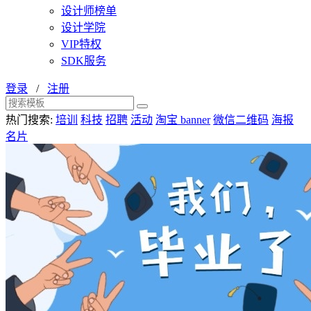
设计师榜单
设计学院
VIP特权
SDK服务
登录
/
注册
热门搜索:
培训
科技
招聘
活动
淘宝 banner
微信二维码
海报
名片