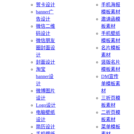
贺卡设计
手机海报
banner广
模板素材
告设计
邀请函模
微信二维
板素材
码设计
手机壁纸
微信朋友
模板素材
圈封面设
名片模板
计
素材
封面设计
竖版名片
淘宝
模板素材
banner设
DM宣传
计
单模板素
微博图片
材
设计
三折页模
Logo设计
板素材
电脑壁纸
二折页模
设计
板素材
简历设计
菜单模板
手机壁纸
素材