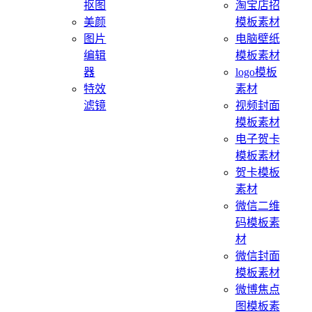
抠图
淘宝店招
美颜
模板素材
图片
电脑壁纸
编辑
模板素材
器
logo模板
特效
素材
滤镜
视频封面
模板素材
电子贺卡
模板素材
贺卡模板
素材
微信二维
码模板素
材
微信封面
模板素材
微博焦点
图模板素