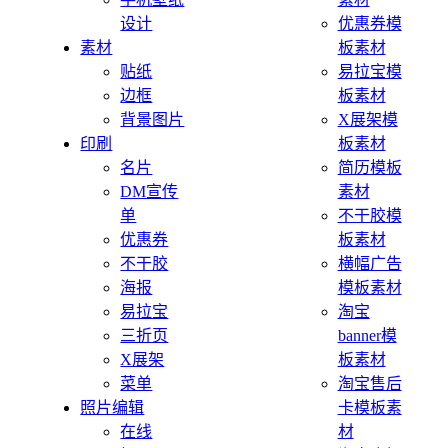
设计
优惠券模
素材
板素材
贴纸
易拉宝模
边框
板素材
背景图片
X展架模
印刷
板素材
名片
简历模板
DM宣传
素材
单
不干胶模
优惠券
板素材
不干胶
横幅广告
海报
模板素材
易拉宝
淘宝
三折页
banner模
X展架
板素材
菜单
淘宝售后
照片编辑
卡模板素
在线
材