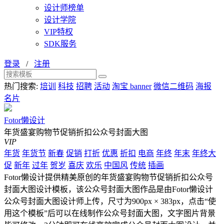
设计师榜单
设计学院
VIP特权
SDK服务
登录
/
注册
热门搜索:
培训
科技
招聘
活动
淘宝 banner
微信二维码
海报
名片
Fotor懒设计
年货盛宴购物节促销折扣公众号封面大图
VIP
年货
年货节
新春
促销
打折
优惠
折扣
电商
年终
年末
年终大
促
新年
过年
贺岁
喜庆
欢乐
中国风
传统
插画
Fotor懒设计提供精美原创的年货盛宴购物节促销折扣公众号
封面大图设计模板，该公众号封面大图作品是由Fotor懒设计
公众号封面大图设计师上传，尺寸为900px × 383px，点击“使
用这个模板”后可以在线制作公众号封面大图，文字图片背景