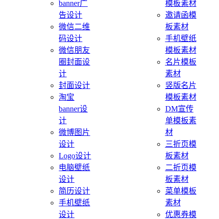
banner广
模板素材
告设计
邀请函模
微信二维
板素材
码设计
手机壁纸
微信朋友
模板素材
圈封面设
名片模板
计
素材
封面设计
竖版名片
淘宝
模板素材
banner设
DM宣传
计
单模板素
微博图片
材
设计
三折页模
Logo设计
板素材
电脑壁纸
二折页模
设计
板素材
简历设计
菜单模板
手机壁纸
素材
设计
优惠券模