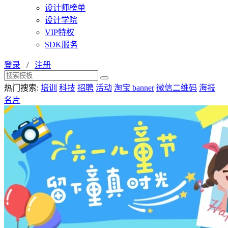
设计师榜单
设计学院
VIP特权
SDK服务
登录
/
注册
热门搜索:
培训
科技
招聘
活动
淘宝 banner
微信二维码
海报
名片