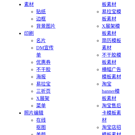
素材
板素材
贴纸
易拉宝模
边框
板素材
背景图片
X展架模
印刷
板素材
名片
简历模板
DM宣传
素材
单
不干胶模
优惠券
板素材
不干胶
横幅广告
海报
模板素材
易拉宝
淘宝
三折页
banner模
X展架
板素材
菜单
淘宝售后
照片编辑
卡模板素
在线
材
抠图
淘宝店招
美颜
模板素材