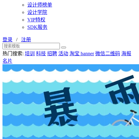
设计师榜单
设计学院
VIP特权
SDK服务
登录
/
注册
热门搜索:
培训
科技
招聘
活动
淘宝 banner
微信二维码
海报
名片