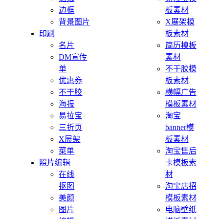
边框
板素材
背景图片
X展架模
印刷
板素材
名片
简历模板
DM宣传
素材
单
不干胶模
优惠券
板素材
不干胶
横幅广告
海报
模板素材
易拉宝
淘宝
三折页
banner模
X展架
板素材
菜单
淘宝售后
照片编辑
卡模板素
在线
材
抠图
淘宝店招
美颜
模板素材
图片
电脑壁纸