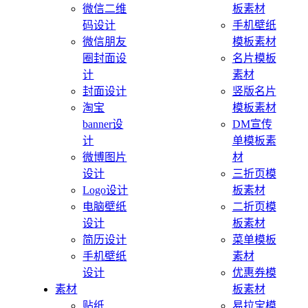
微信二维
板素材
码设计
手机壁纸
微信朋友
模板素材
圈封面设
名片模板
计
素材
封面设计
竖版名片
淘宝
模板素材
banner设
DM宣传
计
单模板素
微博图片
材
设计
三折页模
Logo设计
板素材
电脑壁纸
二折页模
设计
板素材
简历设计
菜单模板
手机壁纸
素材
设计
优惠券模
素材
板素材
贴纸
易拉宝模