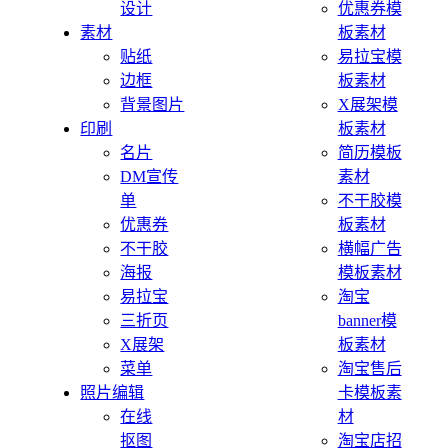
设计
优惠券模
素材
板素材
贴纸
易拉宝模
边框
板素材
背景图片
X展架模
印刷
板素材
名片
简历模板
DM宣传
素材
单
不干胶模
优惠券
板素材
不干胶
横幅广告
海报
模板素材
易拉宝
淘宝
三折页
banner模
X展架
板素材
菜单
淘宝售后
照片编辑
卡模板素
在线
材
抠图
淘宝店招