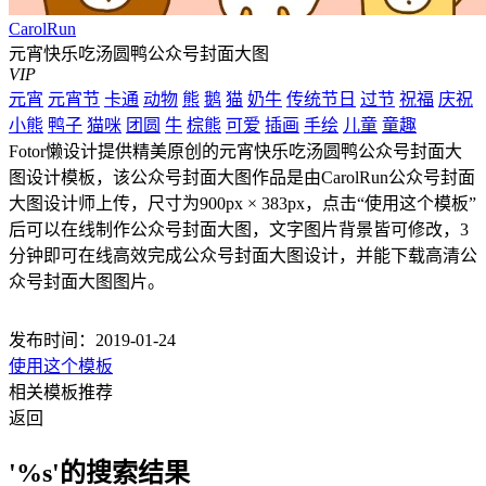
CarolRun
元宵快乐吃汤圆鸭公众号封面大图
VIP
元宵
元宵节
卡通
动物
熊
鹅
猫
奶牛
传统节日
过节
祝福
庆祝
小熊
鸭子
猫咪
团圆
牛
棕熊
可爱
插画
手绘
儿童
童趣
Fotor懒设计提供精美原创的元宵快乐吃汤圆鸭公众号封面大
图设计模板，该公众号封面大图作品是由CarolRun公众号封面
大图设计师上传，尺寸为900px × 383px，点击“使用这个模板”
后可以在线制作公众号封面大图，文字图片背景皆可修改，3
分钟即可在线高效完成公众号封面大图设计，并能下载高清公
众号封面大图图片。
发布时间：2019-01-24
使用这个模板
相关模板推荐
返回
'%s'的搜索结果