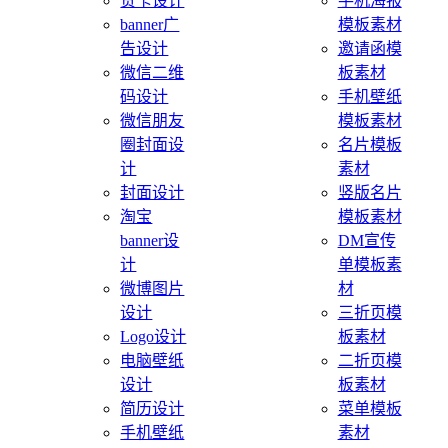
贺卡设计
手机海报
banner广
模板素材
告设计
邀请函模
微信二维
板素材
码设计
手机壁纸
微信朋友
模板素材
圈封面设
名片模板
计
素材
封面设计
竖版名片
淘宝
模板素材
banner设
DM宣传
计
单模板素
微博图片
材
设计
三折页模
Logo设计
板素材
电脑壁纸
二折页模
设计
板素材
简历设计
菜单模板
手机壁纸
素材