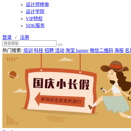
设计师榜单
设计学院
VIP特权
SDK服务
登录
/
注册
热门搜索:
培训
科技
招聘
活动
淘宝 banner
微信二维码
海报
名