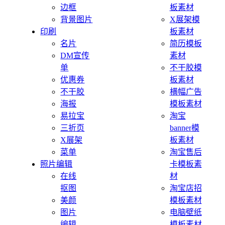
边框
板素材
背景图片
X展架模
印刷
板素材
名片
简历模板
DM宣传
素材
单
不干胶模
优惠券
板素材
不干胶
横幅广告
海报
模板素材
易拉宝
淘宝
三折页
banner模
X展架
板素材
菜单
淘宝售后
照片编辑
卡模板素
在线
材
抠图
淘宝店招
美颜
模板素材
图片
电脑壁纸
编辑
模板素材