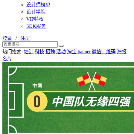
设计师榜单
设计学院
VIP特权
SDK服务
登录
/
注册
热门搜索:
培训
科技
招聘
活动
淘宝 banner
微信二维码
海报
名片